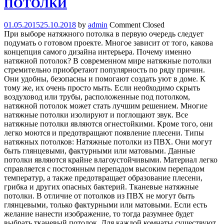
ПОТОЛКИ
01.05.2015
25.10.2018
by
admin
Comment Closed
При выборе натяжного потолка в первую очередь следует
подумать о готовом проекте. Многое зависит от того, какова
концепция самого дизайна интерьера. Почему именно
натяжной потолок? В современном мире натяжные потолки
стремительно приобретают популярность по ряду причин.
Они удобны, безопасны и помогают создать уют в доме. К
тому же, их очень просто мыть. Если необходимо скрыть
воздуховод или трубы, расположенные под потолком,
натяжной потолок может стать лучшим решением. Многие
натяжные потолки изолируют и поглощают звук. Все
натяжные потолки являются огнестойкими. Кроме того, они
легко моются и предотвращают появление плесени. Типы
натяжных потолков: Натяжные потолки из ПВХ. Они могут
быть глянцевыми, фактурными или матовыми. Данные
потолки являются крайне влагоустойчивыми. Материал легко
справляется с постоянным перепадом высоким перепадом
температур, а также предотвращает образование плесени,
грибка и других опасных бактерий. Тканевые натяжные
потолки. В отличие от потолков из ПВХ не могут быть
глянцевыми, только фактурными или матовыми. Если есть
желание нанести изображение, то тогда разумнее будет
выбрать тканевый потолок. Для каждой комнаты существуют